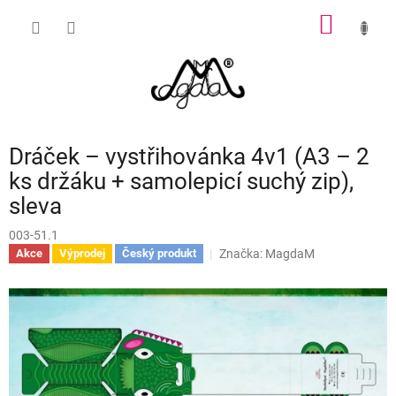
Přejít
NÁKUP
na
obsah
KOŠÍK
Dráček – vystřihovánka 4v1 (A3 – 2
ks držáku + samolepicí suchý zip),
sleva
003-51.1
Značka:
MagdaM
Akce
Výprodej
Český produkt