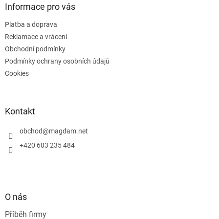
a
Informace pro vás
t
Platba a doprava
í
Reklamace a vrácení
Obchodní podmínky
Podmínky ochrany osobních údajů
Cookies
Kontakt
obchod
@
magdam.net
+420 603 235 484
O nás
Příběh firmy