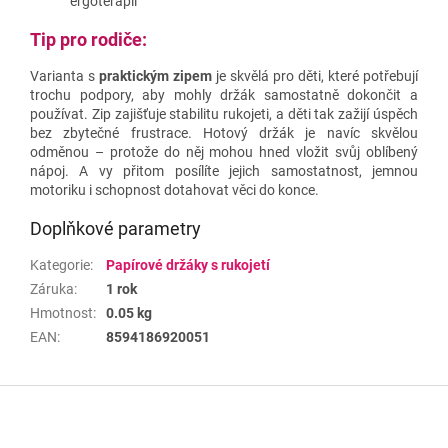
ergoterapii
Tip pro rodiče:
Varianta s
praktickým zipem
je skvělá pro děti, které potřebují
trochu podpory, aby mohly držák samostatně dokončit a
používat. Zip zajišťuje stabilitu rukojeti, a děti tak zažijí úspěch
bez zbytečné frustrace. Hotový držák je navíc skvělou
odměnou – protože do něj mohou hned vložit svůj oblíbený
nápoj. A vy přitom posílíte jejich samostatnost, jemnou
motoriku i schopnost dotahovat věci do konce.
Doplňkové parametry
Kategorie
:
Papírové držáky s rukojetí
Záruka
:
1 rok
Hmotnost
:
0.05 kg
EAN
:
8594186920051
Z
á
p