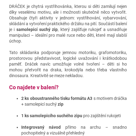
DRÁČEK je chytrá vystřihovánka, kterou si děti zamilují nejen
díky veselému motivu, ale i možnosti skutečně něco vytvořit.
Obsahuje čtyři aktivity v jednom: vystřihování, vybarvování,
skládání a vytvoření praktického držáku na pití. Součástí balení
je i
samolepicí suchý zip
, který zajišťuje rukojeť a usnadňuje
manipulaci – ideální pro malé ruce nebo děti, které mají slabší
úchop.
Tato skládanka podporuje jemnou motoriku, grafomotoriku,
prostorovou představivost, logické uvažování i krátkodobou
paměť. Dráček navíc umožňuje volné tvoření – děti si ho
mohou přetvořit na draka, krokodýla nebo třeba vlastního
dinosaura. Kreativitě se meze nekladou.
Co najdete v balení?
2 ks oboustranného tisku formátu A3
s motivem dráčka
+ samolepicí suchý
zip
1 ks samolepicího suchého zipu
pro zajištění rukojeti
Integrovaný návod
přímo na archu – snadno
pochopitelný a vizuálně přehledný