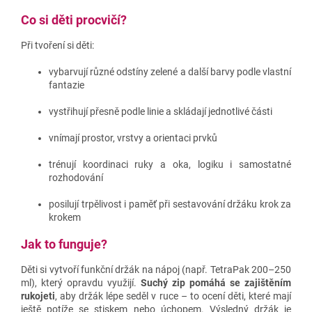
Co si děti procvičí?
Při tvoření si děti:
vybarvují různé odstíny zelené a další barvy podle vlastní
fantazie
vystřihují přesně podle linie a skládají jednotlivé části
vnímají prostor, vrstvy a orientaci prvků
trénují koordinaci ruky a oka, logiku i samostatné
rozhodování
posilují trpělivost i paměť při sestavování držáku krok za
krokem
Jak to funguje?
Děti si vytvoří funkční držák na nápoj (např. TetraPak 200–250
ml), který opravdu využijí.
Suchý zip pomáhá se zajištěním
rukojeti
, aby držák lépe seděl v ruce – to ocení děti, které mají
ještě potíže se stiskem nebo úchopem. Výsledný držák je