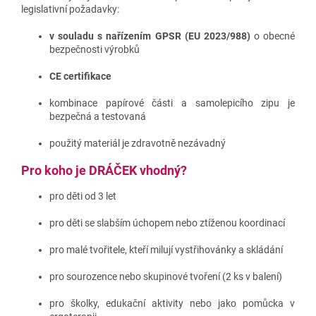
legislativní požadavky:
v souladu s nařízením GPSR (EU 2023/988)
o obecné
bezpečnosti výrobků
CE certifikace
kombinace papírové části a samolepicího zipu je
bezpečná a testovaná
použitý materiál je zdravotně nezávadný
Pro koho je DRÁČEK vhodný?
pro děti od 3 let
pro děti se slabším úchopem nebo ztíženou koordinací
pro malé tvořitele, kteří milují vystřihovánky a skládání
pro sourozence nebo skupinové tvoření (2 ks v balení)
pro školky, edukační aktivity nebo jako pomůcka v