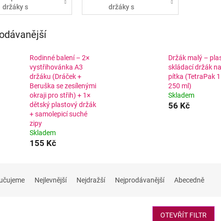
držáky s
držáky s
rukojetí
rukojetí
odávanější
Rodinné balení – 2×
Držák malý – pla
vystřihovánka A3
skládací držák n
držáku (Dráček +
pítka (TetraPak 
Beruška se zesílenými
250 ml)
okraji pro střih) + 1×
Skladem
dětský plastový držák
56 Kč
+ samolepicí suché
zipy
Skladem
155 Kč
učujeme
Nejlevnější
Nejdražší
Nejprodávanější
Abecedně
OTEVŘÍT FILTR