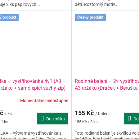
je 2 ks papírových...
děti. Roztomilý motiv...
ý produkt
Český produkt
lka – vystřihovánka 4v1 (A3 –
Rodinné balení – 2× vystřih
držáku + samolepicí suchý zip)
A3 držáku (Dráček + Beruška
zesílenými okraji pro střih) +
Momentálně nedostupné
dětský plastový držák + samo
suché zipy
Kč
155 Kč
/ ks
/ balení
Do košíku
Do
Měrná
 1 ks
155 Kč / 3 ks
cena:
LKA – výtvarná vystřihovánka s
Toto rodinné balení je skvělou vo
tí a praktickým využitím. Tato sada
každého, kdo hledá kombinaci tvo