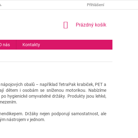
MÍNKY
PODMÍNKY OCHRANY OSOBNÍCH ÚDAJŮ
Přihlášení
COOKIES
NÁKUPNÍ
Prázdný košík
KOŠÍK
O nás
Kontakty
í nápojových obalů – například TetraPak krabiček, PET a
hají dětem i osobám se sníženou motorikou. Nabízíme
 po hygienické omyvatelné držáky. Produkty jsou lehké,
omezením.
hendikepem. Držáky nejen podporují samostatnost, ale
ovým nástrojem v jednom.