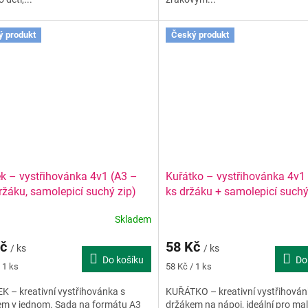
ý produkt
Český produkt
k – vystřihovánka 4v1 (A3 –
Kuřátko – vystřihovánka 4v1
ržáku, samolepicí suchý zip)
ks držáku + samolepicí suchý
Skladem
Kč
58 Kč
/ ks
/ ks
Do košíku
Do
Měrná
 1 ks
58 Kč / 1 ks
cena:
 – kreativní vystřihovánka s
KUŘÁTKO – kreativní vystřihován
em v jednom. Sada na formátu A3
držákem na nápoj, ideální pro ma