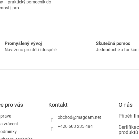
ny – praktický pomocník do
osti, pro...
O
v
l
á
Promyšlený vývoj
Skutečná pomoc
d
Navrženo pro děti i dospělé
Jednoduché a funkční 
a
c
í
p
r
v
k
y
v
e pro vás
Kontakt
O nás
ý
p
Příběh fi
i
oprava
obchod
@
magdam.net
s
a vrácení
+420 603 235 484
Certifika
u
podmínky
produktů