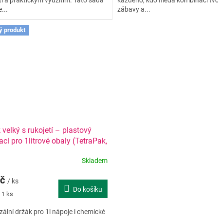
...
zábavy a...
ý produkt
 velký s rukojetí – plastový
ací pro 1litrové obaly (TetraPak,
sklo)
Skladem
Kč
/ ks
Do košíku
 1 ks
zální držák pro 1l nápoje i chemické