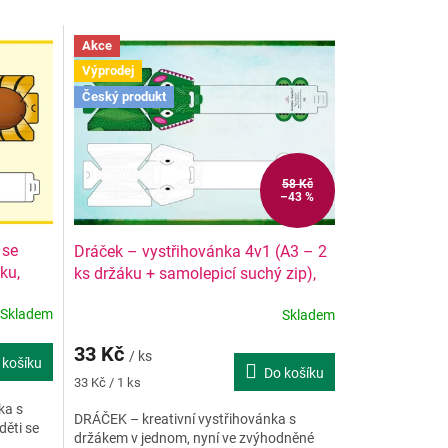
Akce
Výprodej
Český produkt
58 Kč
–43 %
 se
Dráček – vystřihovánka 4v1 (A3 – 2
ku,
ks držáku + samolepicí suchý zip),
sleva
Skladem
Skladem
33 Kč
/ ks
 košíku
Do košíku
Měrná
33 Kč / 1 ks
cena:
ka s
DRÁČEK – kreativní vystřihovánka s
děti se
držákem v jednom, nyní ve zvýhodněné