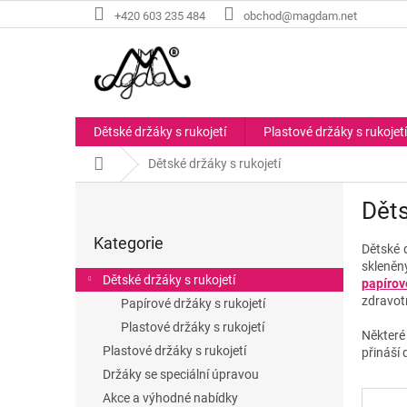
Přejít
+420 603 235 484
obchod@magdam.net
na
obsah
Dětské držáky s rukojetí
Plastové držáky s rukojetí
Domů
Dětské držáky s rukojetí
P
Děts
o
Přeskočit
s
Kategorie
kategorie
t
Dětské 
skleněn
r
Dětské držáky s rukojetí
papírov
a
zdravot
Papírové držáky s rukojetí
n
Plastové držáky s rukojetí
n
Některé
í
Plastové držáky s rukojetí
přináší
p
Držáky se speciální úpravou
a
Akce a výhodné nabídky