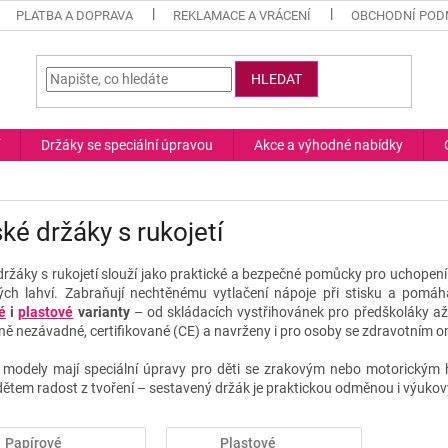
PLATBA A DOPRAVA
REKLAMACE A VRÁCENÍ
OBCHODNÍ POD
HLEDAT
Držáky se speciální úpravou
Akce a výhodné nabídky
ké držáky s rukojetí
držáky s rukojetí slouží jako praktické a bezpečné pomůcky pro uchopen
ých lahví. Zabraňují nechtěnému vytlačení nápoje při stisku a pomá
é
i
plastové
varianty
– od skládacích vystřihovánek pro předškoláky až
ně nezávadné, certifikované (CE) a navrženy i pro osoby se zdravotním 
 modely mají speciální úpravy pro děti se zrakovým nebo motorickým 
 dětem radost z tvoření – sestavený držák je praktickou odměnou i výuk
Papírové
Plastové