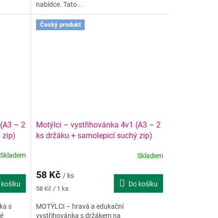
nabídce. Tato...
Český produkt
 (A3 – 2
Motýlci – vystřihovánka 4v1 (A3 – 2
 zip)
ks držáku + samolepicí suchý zip)
Skladem
Skladem
58 Kč
/ ks
 košíku
Do košíku
Měrná
58 Kč / 1 ks
cena:
ka s
MOTÝLCI – hravá a edukační
lé
vystřihovánka s držákem na