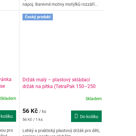
nápoj. Barevné motivy motýlků rozzáří...
Český produkt
ovánka
Držák malý – plastový skládací
 se
držák na pítka (TetraPak 150–250
 1×
ml)
Skladem
Skladem
lepicí
56 Kč
/ ks
 košíku
Do košíku
Měrná
56 Kč / 1 ks
cena:
lbou pro
Lehký a praktický plastový držák pro děti,
řivé