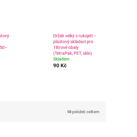
stový
Držák velký s rukojetí –
a
plastový skládací pro
150–
1litrové obaly
(TetraPak, PET, sklo)
Skladem
90 Kč
10
položek celkem