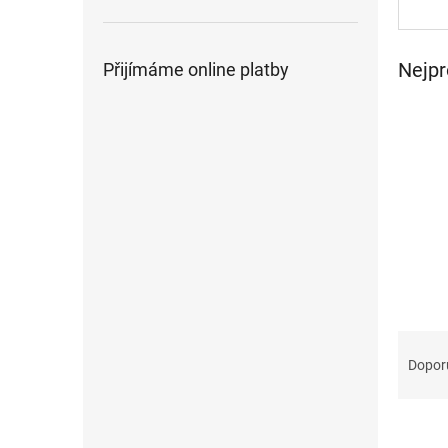
n
e
l
Nejpr
Přijímáme online platby
Ř
a
Dopor
z
e
n