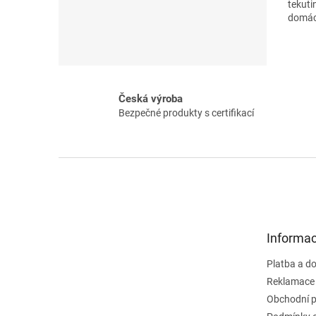
tekuti
domácn
Česká výroba
Bezpečné produkty s certifikací
Z
á
p
a
t
Informac
í
Platba a d
Reklamace 
Obchodní 