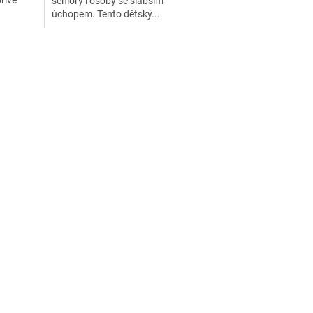
seniory i osoby se slabším
úchopem. Tento dětský...