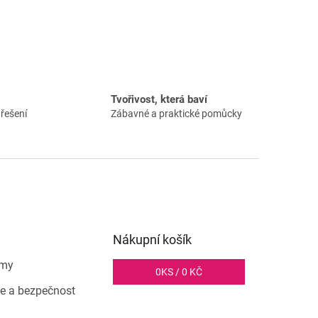
Tvořivost, která baví
řešení
Zábavné a praktické pomůcky
Nákupní košík
rmy
0
KS /
0 KČ
ce a bezpečnost