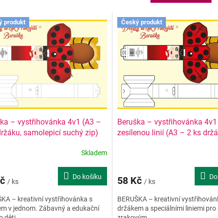
ý produkt
Český produkt
ka – vystřihovánka 4v1 (A3 –
Beruška – vystřihovánka 4v1
držáku, samolepicí suchý zip)
zesílenou linií (A3 – 2 ks držá
samolepicí suchý zip)
Skladem
Do košíku
Do
Kč
58 Kč
/ ks
/ ks
A – kreativní vystřihovánka s
BERUŠKA – kreativní vystřihován
em v jednom. Zábavný a edukační
držákem a speciálními liniemi pro 
o děti,...
zrakovým...