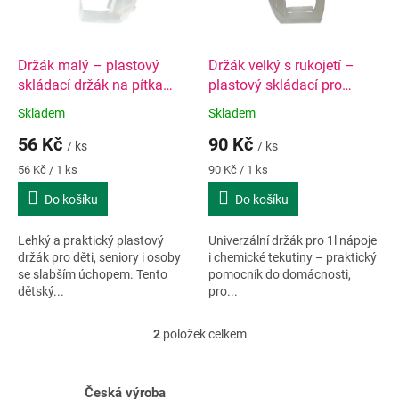
ů
p
r
o
d
Držák malý – plastový
Držák velký s rukojetí –
u
skládací držák na pítka
plastový skládací pro
k
(TetraPak 150–250 ml)
1litrové obaly (TetraPak,
Skladem
Skladem
t
PET, sklo)
56 Kč
90 Kč
ů
/ ks
/ ks
Měrná
Měrná
56 Kč / 1 ks
90 Kč / 1 ks
cena:
cena:
Do košíku
Do košíku
Lehký a praktický plastový
Univerzální držák pro 1l nápoje
držák pro děti, seniory i osoby
i chemické tekutiny – praktický
se slabším úchopem. Tento
pomocník do domácnosti,
dětský...
pro...
2
položek celkem
O
v
l
á
Česká výroba