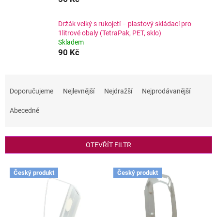
Držák velký s rukojetí – plastový skládací pro
1litrové obaly (TetraPak, PET, sklo)
Skladem
90 Kč
Ř
a
Doporučujeme
Nejlevnější
Nejdražší
Nejprodávanější
z
e
Abecedně
n
í
p
OTEVŘÍT FILTR
r
o
V
Český produkt
Český produkt
d
ý
u
p
k
i
t
s