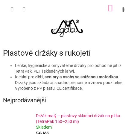
Přejít
NÁKUP
na
obsah
KOŠÍK
Plastové držáky s rukojetí
Lehké, hygienické a omyvatelné držáky pro pohodlné pití z
TetraPak, PET i skleněných lahví.
Ideální pro
děti, seniory a osoby se sníženou motorikou
.
Držáky jsou skládací, snadno přenosné a znovu použitelné.
Vyrobeno z PP plastu, CE certifikace.
Nejprodávanější
Držák malý – plastový skládací držák na pítka
(TetraPak 150–250 ml)
Skladem
56 Kč