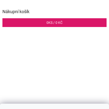
Nákupní košík
0
KS /
0 KČ
Shoptet.cz