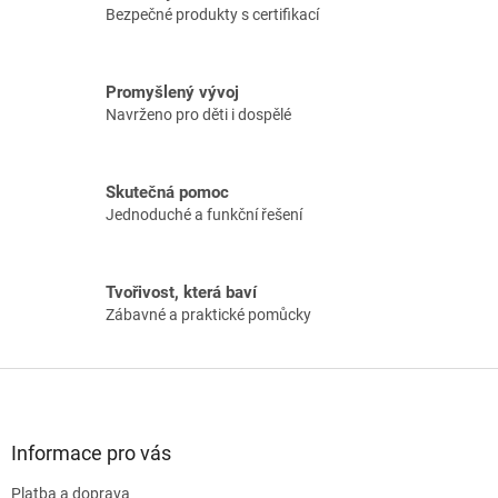
d
Bezpečné produkty s certifikací
a
c
í
Promyšlený vývoj
p
Navrženo pro děti i dospělé
r
v
k
y
Skutečná pomoc
v
Jednoduché a funkční řešení
ý
p
i
s
Tvořivost, která baví
u
Zábavné a praktické pomůcky
Z
á
p
a
Informace pro vás
t
Platba a doprava