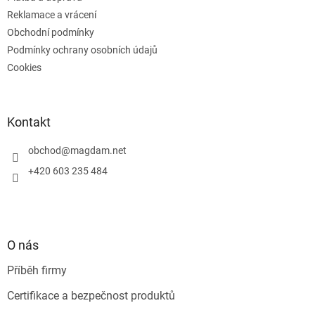
í
Reklamace a vrácení
Obchodní podmínky
Podmínky ochrany osobních údajů
Cookies
Kontakt
obchod
@
magdam.net
+420 603 235 484
O nás
Příběh firmy
Certifikace a bezpečnost produktů